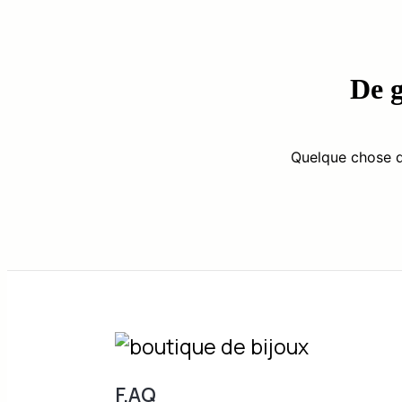
De g
Quelque chose d’
F.AQ