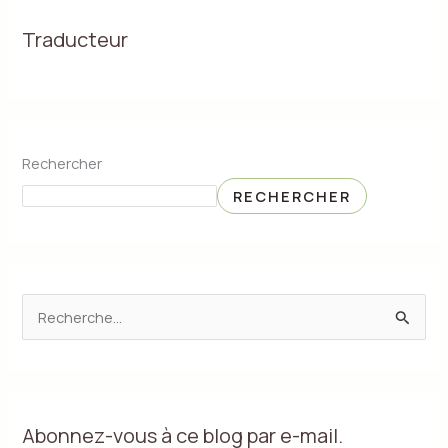
k
n
Traducteur
Rechercher
RECHERCHER
R
e
c
h
Abonnez-vous à ce blog par e-mail.
e