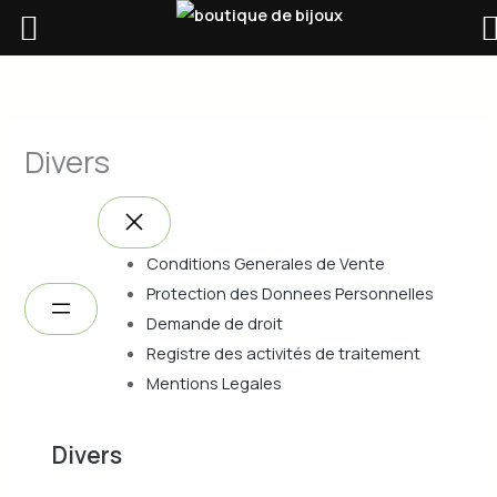
Aller
au
A
contenu
d
r
Divers
e
s
s
Conditions Generales de Vente
e
Protection des Donnees Personnelles
e
Demande de droit
-
Registre des activités de traitement
m
Mentions Legales
a
i
Divers
l