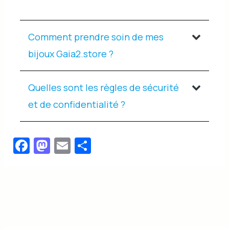
Default description
Comment prendre soin de mes
bijoux Gaia2.store ?
Quelles sont les règles de sécurité
et de confidentialité ?
Fa
M
E
P
c
a
m
ar
e
st
ai
ta
b
o
l
g
o
d
er
o
o