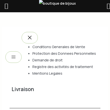
Aller
au
A
contenu
d
r
e
s
Conditions Generales de Vente
s
Protection des Donnees Personnelles
e
Demande de droit
e
Registre des activités de traitement
-
Mentions Legales
m
a
Livraison
i
Default description
l