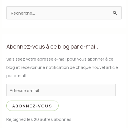
R
e
c
h
Abonnez-vous à ce blog par e-mail.
e
r
Saisissez votre adresse e-mail pour vous abonner à ce
c
blog et recevoir une notification de chaque nouvel article
h
par e-mail.
e
r
:
ABONNEZ-VOUS
Rejoignez les 20 autres abonnés